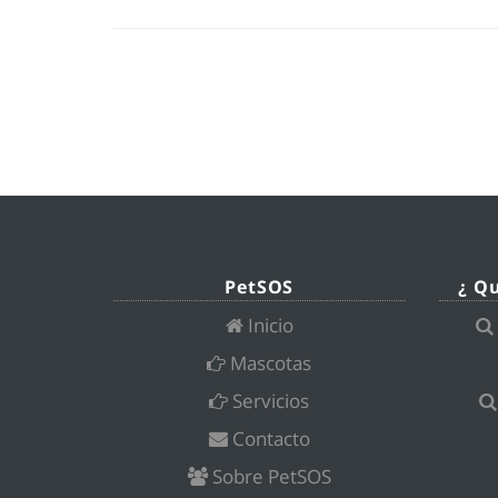
PetSOS
¿ Q
Inicio
Mascotas
Servicios
Contacto
Sobre PetSOS