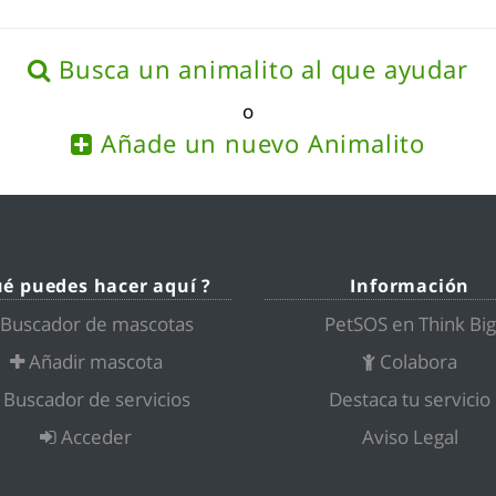
Busca un animalito al que ayudar
o
Añade un nuevo Animalito
ué puedes hacer aquí ?
Información
Buscador de mascotas
PetSOS en Think Big
Añadir mascota
Colabora
Buscador de servicios
Destaca tu servicio
Acceder
Aviso Legal