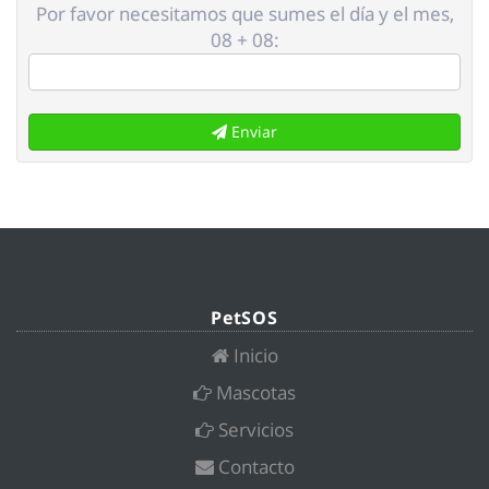
Por favor necesitamos que sumes el día y el mes,
08 + 08:
Enviar
PetSOS
Inicio
Mascotas
Servicios
Contacto