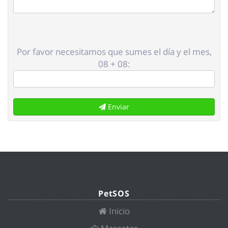
Por favor necesitamos que sumes el día y el mes,
08 + 08:
Enviar
PetSOS
Inicio