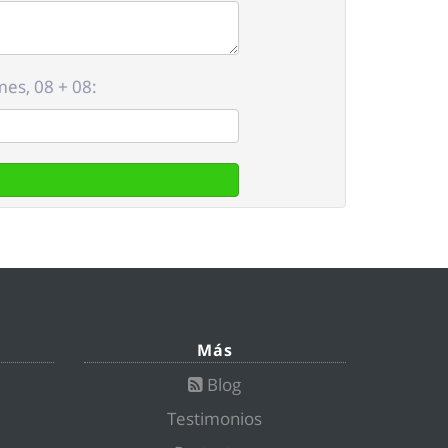
mes, 08 + 08:
Más
Blog
Testimonios