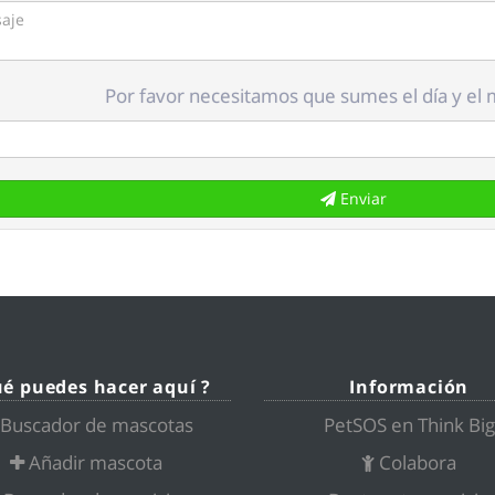
Por favor necesitamos que sumes el día y el 
Enviar
ué puedes hacer aquí ?
Información
Buscador de mascotas
PetSOS en Think Big
Añadir mascota
Colabora