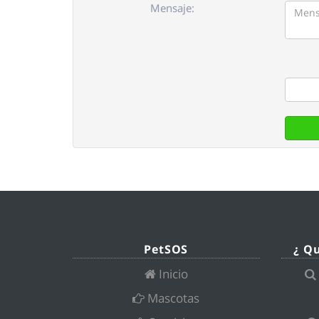
Mensaje:
PetSOS
¿ Q
Inicio
Mascotas