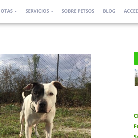
COTAS
SERVICIOS
SOBRE PETSOS
BLOG
ACCE
C
F
S