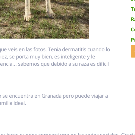
T
R
C
P
e veis en las fotos. Tenia dermatitis cuando lo
ez, se porta muy bien, es inteligente y le
ncia... sabemos que debido a su raza es difícil
o se encuentra en Granada pero puede viajar a
milia ideal.
i quieres puedes compartirme en las redes sociales. Gracia