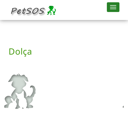
Dolça